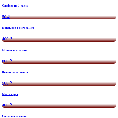
Слайдер на 1 палец
50 ₽
Покрытие френч лаком
400 ₽
Маникюр женский
800 ₽
Втирка жемчужная
500 ₽
Массаж рук
400 ₽
Сложный педикюр