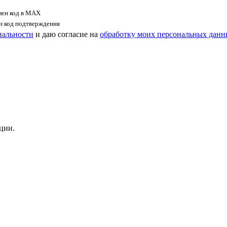
лен код в MAX
ен код подтверждения
иальности
и даю согласие на
обработку моих персональных дан
ции.