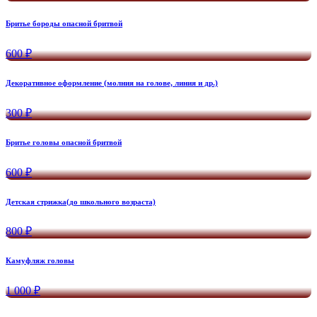
Бритье бороды опасной бритвой
600 ₽
Декоративное оформление (молния на голове, линия и др.)
300 ₽
Бритье головы опасной бритвой
600 ₽
Детская стрижка(до школьного возраста)
800 ₽
Камуфляж головы
1 000 ₽